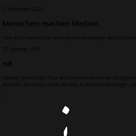
2. November 2021
Menschen machen Medien
»Der Film beeindruckt eben genau deswegen, weil spürbar i
27. October 2021
nd
»Nasim, eine kluge Frau, wird manchmal von den Ereigniss
erinnert. Sie ist durchaus der Star in diesem mit ruhiger,
×