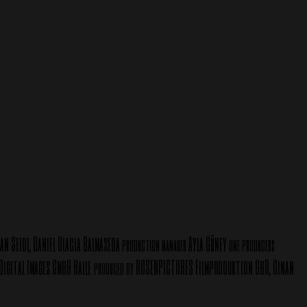
an Seidl, Daniel Ulacia Balmaseda
Ayla Güney
production manager
line producers
Digital Images GmbH Halle
ROSENPICTURES Filmproduktion GbR, Ginan
produced by