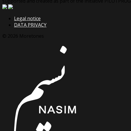
supported and created as part of the initiative PILOTP
Legal notice
DATA PRIVACY
© 2026 Moretones